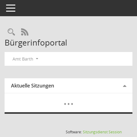
Toggle navigation
Rechercheauswahl
RSS-Feed
Bürgerinfoportal
Amt Barth
Aktuelle Sitzungen
Mehr Dat
…
(Wird in
Software:
Sitzungsdienst
Session