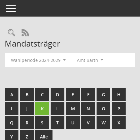
Toggle navigation
Rechercheauswahl
RSS-Feed
Mandatsträger
Wahlperiode 2024-2029
Amt Barth
A
B
C
D
E
F
G
H
I
J
K
L
M
N
O
P
Q
R
S
T
U
V
W
X
Y
Z
Alle