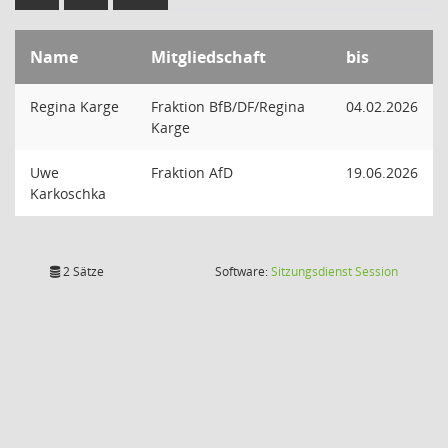
Name
Mitgliedschaft
bis
Regina Karge
Fraktion BfB/DF/Regina
04.02.2026
Karge
Uwe
Fraktion AfD
19.06.2026
Karkoschka
(Wird in
2 Sätze
Software:
Sitzungsdienst
Session