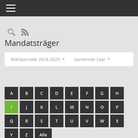
Toggle navigation
Rechercheauswahl
RSS-Feed
Mandatsträger
Wahlperiode 2024-2029
Gemeinde Saal
A
B
C
D
E
F
G
H
I
J
K
L
M
N
O
P
Q
R
S
T
U
V
W
X
Y
Z
Alle