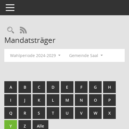
Toggle navigation
Rechercheauswahl
RSS-Feed
Mandatsträger
Wahlperiode 2024-2029
Gemeinde Saal
A
B
C
D
E
F
G
H
I
J
K
L
M
N
O
P
Q
R
S
T
U
V
W
X
Y
Z
Alle