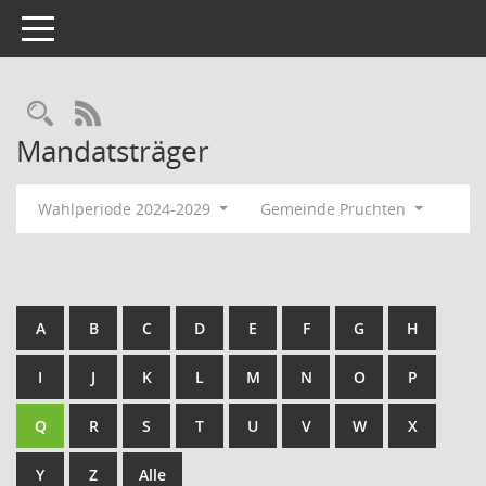
Toggle navigation
Rechercheauswahl
RSS-Feed
Mandatsträger
Wahlperiode 2024-2029
Gemeinde Pruchten
A
B
C
D
E
F
G
H
I
J
K
L
M
N
O
P
Q
R
S
T
U
V
W
X
Y
Z
Alle