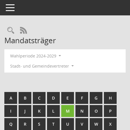
Toggle navigation
Rechercheauswahl
RSS-Feed
Mandatsträger
Wahlperiode 2024-2029
Stadt- und Gemeindevertreter
A
B
C
D
E
F
G
H
I
J
K
L
M
N
O
P
Q
R
S
T
U
V
W
X