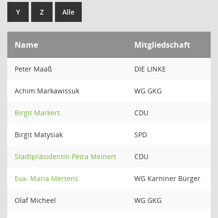
Y
Z
Alle
Name
Mitgliedschaft
Peter Maaß
DIE LINKE
Achim Markawissuk
WG GKG
Birgit Markert
CDU
Birgit Matysiak
SPD
Stadtpräsidentin Petra Meinert
CDU
Eva- Maria Mertens
WG Karniner Bürger
Olaf Micheel
WG GKG