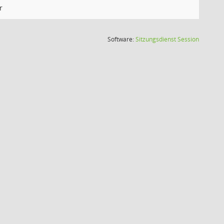
r
(Wird in
Software:
Sitzungsdienst
Session