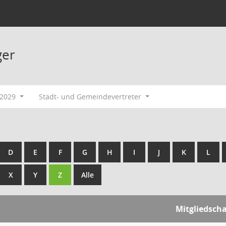
ger
-2029
Stadt- und Gemeindevertreter
D
E
F
G
H
I
J
K
L
X
Y
Z
Alle
Mitgliedscha