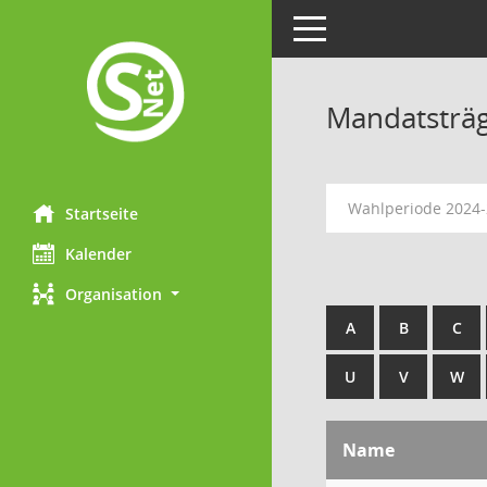
Toggle navigation
Mandatsträ
Wahlperiode 2024
Startseite
Kalender
Organisation
A
B
C
U
V
W
Name