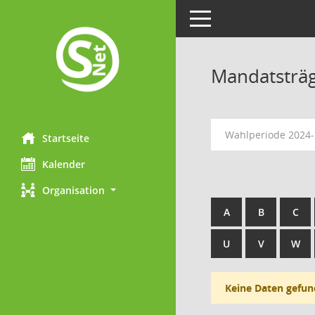
Toggle navigation
Mandatsträ
Wahlperiode 2024
Startseite
Kalender
Organisation
A
B
C
U
V
W
Keine Daten gefun