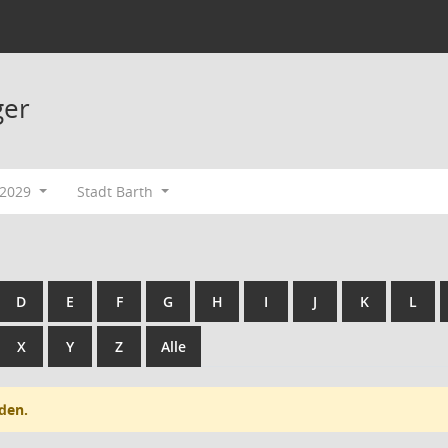
ger
-2029
Stadt Barth
D
E
F
G
H
I
J
K
L
X
Y
Z
Alle
den.