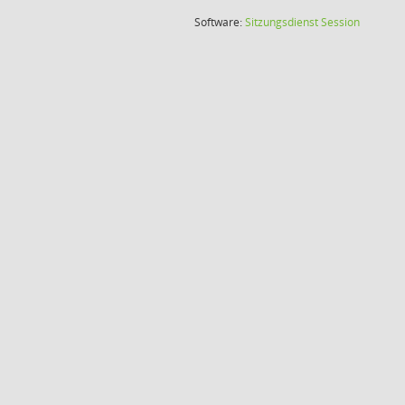
(Wird in
Software:
Sitzungsdienst
Session