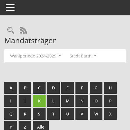
Toggle navigation
Rechercheauswahl
RSS-Feed
Mandatsträger
Wahlperiode 2024-2029
Stadt Barth
A
B
C
D
E
F
G
H
I
J
K
L
M
N
O
P
Q
R
S
T
U
V
W
X
Y
Z
Alle