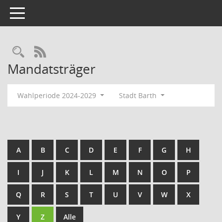
Toggle navigation
Rechercheauswahl
RSS-Feed
Mandatsträger
Wahlperiode 2024-2029
Stadt Barth
A
B
C
D
E
F
G
H
I
J
K
L
M
N
O
P
Q
R
S
T
U
V
W
X
Y
Z
Alle