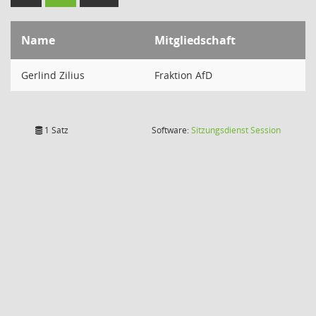
Name
Mitgliedschaft
Gerlind Zilius
Fraktion AfD
(Wird in
1 Satz
Software:
Sitzungsdienst
Session