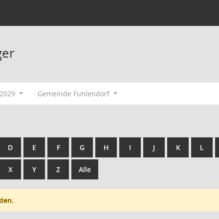
ger
-2029
Gemeinde Fuhlendorf
D
E
F
G
H
I
J
K
L
X
Y
Z
Alle
den.