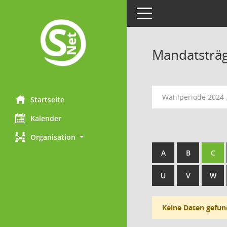
Toggle navigation
Mandatsträ
Wahlperiode 2024
Startseite
Kalender
Organisation
A
B
C
U
V
W
Keine Daten gefun