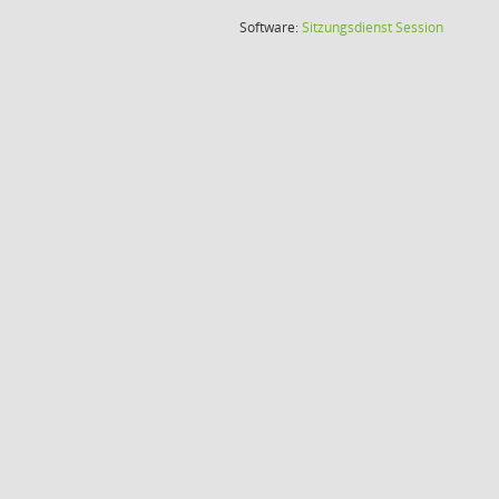
(Wird in
Software:
Sitzungsdienst
Session