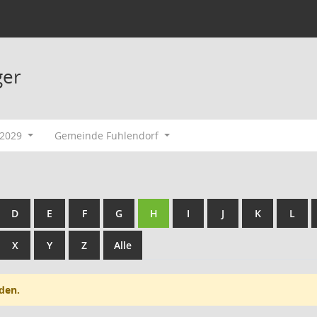
ger
-2029
Gemeinde Fuhlendorf
D
E
F
G
H
I
J
K
L
X
Y
Z
Alle
den.