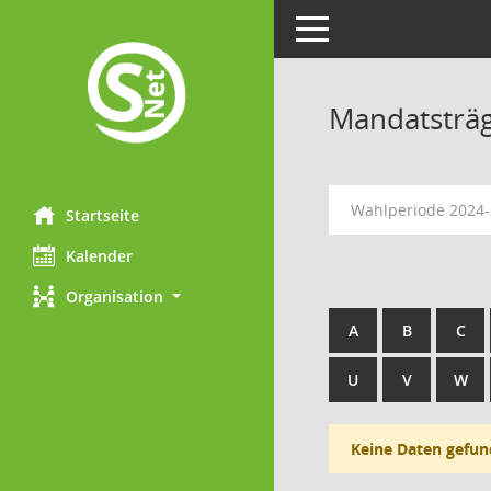
Toggle navigation
Mandatsträ
Wahlperiode 2024
Startseite
Kalender
Organisation
A
B
C
U
V
W
Keine Daten gefun