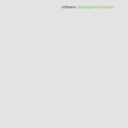
(Wird in
Software:
Sitzungsdienst
Session