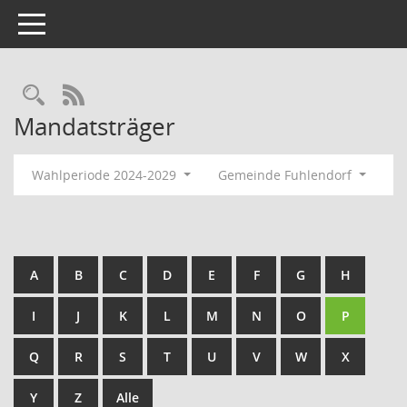
Toggle navigation
Rechercheauswahl
RSS-Feed
Mandatsträger
Wahlperiode 2024-2029
Gemeinde Fuhlendorf
A
B
C
D
E
F
G
H
I
J
K
L
M
N
O
P
Q
R
S
T
U
V
W
X
Y
Z
Alle