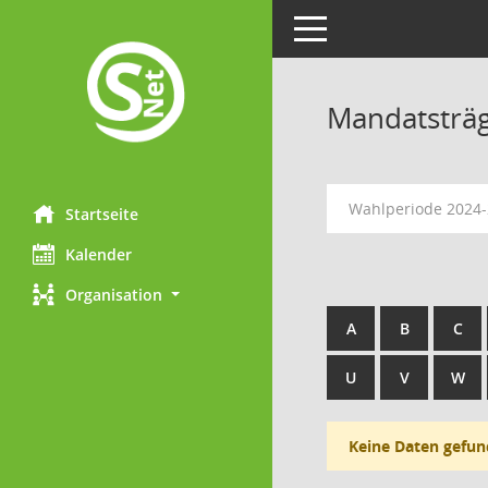
Toggle navigation
Mandatsträ
Wahlperiode 2024
Startseite
Kalender
Organisation
A
B
C
U
V
W
Keine Daten gefun