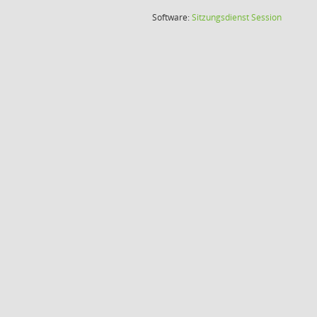
(Wird in
Software:
Sitzungsdienst
Session