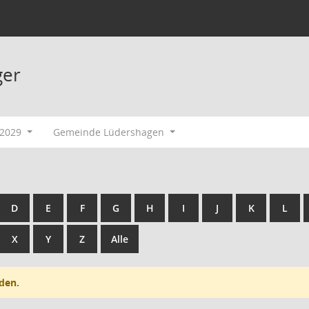
ger
-2029
Gemeinde Lüdershagen
D
E
F
G
H
I
J
K
L
X
Y
Z
Alle
den.