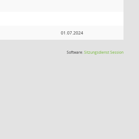
01.07.2024
(Wird in
Software:
Sitzungsdienst
Session