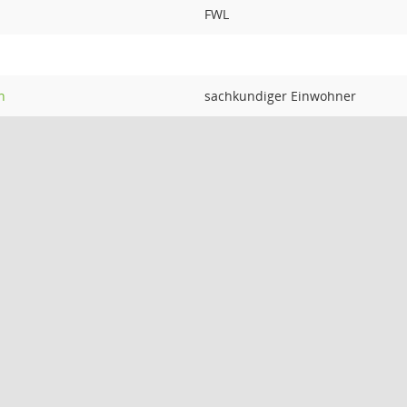
FWL
n
sachkundiger Einwohner