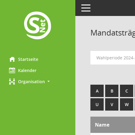
Toggle navigation
Mandatsträ
Wahlperiode 2024
Startseite
Kalender
Organisation
A
B
C
U
V
W
Name