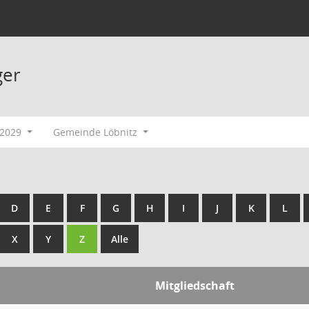
ger
-2029
Gemeinde Löbnitz
D
E
F
G
H
I
J
K
L
X
Y
Z
Alle
Mitgliedschaft