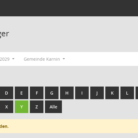
ger
-2029
Gemeinde Karnin
D
E
F
G
H
I
J
K
L
X
Y
Z
Alle
den.