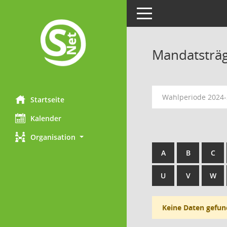
Toggle navigation
Mandatsträ
Wahlperiode 2024
Startseite
Kalender
Organisation
A
B
C
U
V
W
Keine Daten gefun