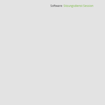
(Wird in
Software:
Sitzungsdienst
Session