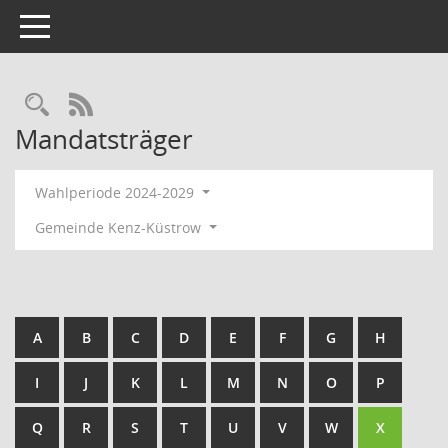
Toggle navigation
Rechercheauswahl
RSS-Feed
Mandatsträger
Wahlperiode 2024-2029
Gemeinde Kenz-Küstrow
A
B
C
D
E
F
G
H
I
J
K
L
M
N
O
P
Q
R
S
T
U
V
W
X