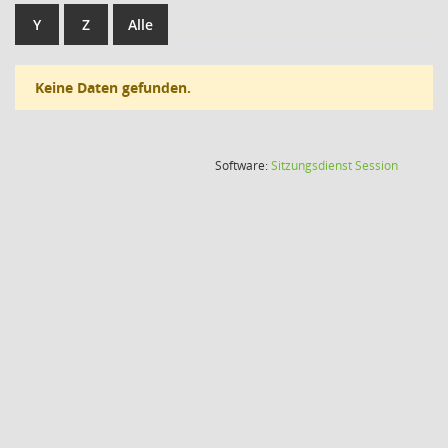
Y
Z
Alle
Keine Daten gefunden.
(Wird in
Software:
Sitzungsdienst
Session