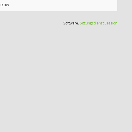
trow
(Wird in
Software:
Sitzungsdienst
Session