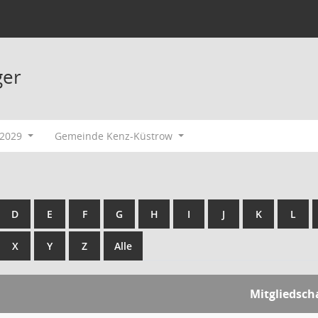
ger
-2029
Gemeinde Kenz-Küstrow
D
E
F
G
H
I
J
K
L
X
Y
Z
Alle
Mitgliedsch