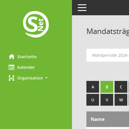
Toggle navigation
Mandatsträ
Wahlperiode 2024
Startseite
Kalender
Organisation
A
B
C
U
V
W
Name