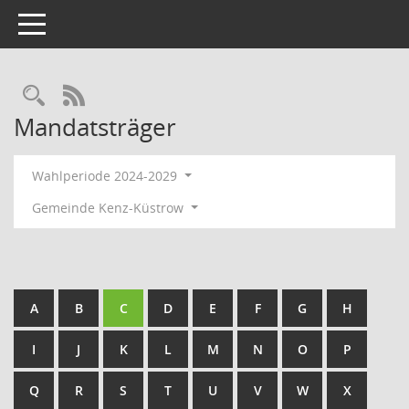
Toggle navigation
Rechercheauswahl
RSS-Feed
Mandatsträger
Wahlperiode 2024-2029
Gemeinde Kenz-Küstrow
A
B
C
D
E
F
G
H
I
J
K
L
M
N
O
P
Q
R
S
T
U
V
W
X