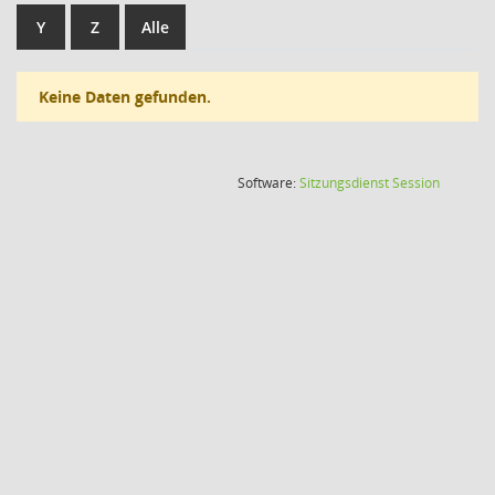
Y
Z
Alle
Keine Daten gefunden.
(Wird in
Software:
Sitzungsdienst
Session