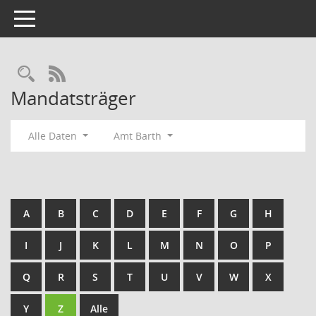
Toggle navigation
Rechercheauswahl
RSS-Feed
Mandatsträger
Alle Daten
Amt Barth
A
B
C
D
E
F
G
H
I
J
K
L
M
N
O
P
Q
R
S
T
U
V
W
X
Y
Z
Alle