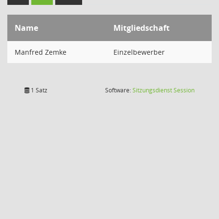
Name
Mitgliedschaft
Manfred Zemke
Einzelbewerber
(Wird in
1 Satz
Software:
Sitzungsdienst
Session