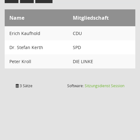
Name
Mitgliedschaft
Erich Kaufhold
CDU
Dr. Stefan Kerth
SPD
Peter Kroll
DIE LINKE
(Wird in
3 Sätze
Software:
Sitzungsdienst
Session