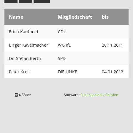
Name
Mitgliedschaft
bis
Erich Kaufhold
CDU
Birger Kavelmacher
WG IfL
28.11.2011
Dr. Stefan Kerth
SPD
Peter Kroll
DIE LINKE
04.01.2012
(Wird in
4 Sätze
Software:
Sitzungsdienst
Session