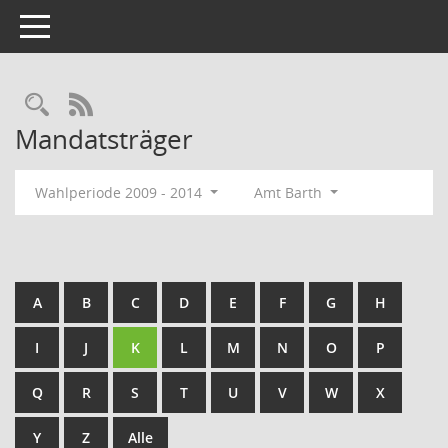
Toggle navigation
Rechercheauswahl
RSS-Feed
Mandatsträger
Wahlperiode 2009 - 2014
Amt Barth
A
B
C
D
E
F
G
H
I
J
K
L
M
N
O
P
Q
R
S
T
U
V
W
X
Y
Z
Alle