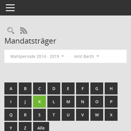
Toggle navigation
Rechercheauswahl
RSS-Feed
Mandatsträger
Wahlperiode 2014 - 2019
Amt Barth
A
B
C
D
E
F
G
H
I
J
K
L
M
N
O
P
Q
R
S
T
U
V
W
X
Y
Z
Alle