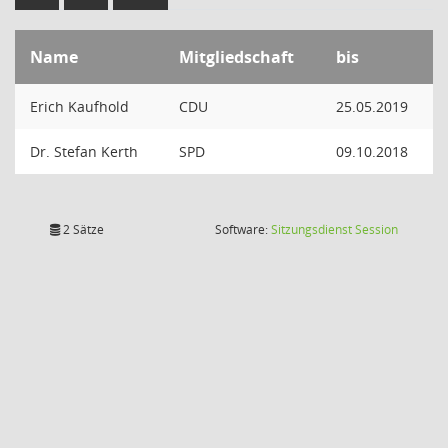
Name
Mitgliedschaft
bis
Erich Kaufhold
CDU
25.05.2019
Dr. Stefan Kerth
SPD
09.10.2018
(Wird in
2 Sätze
Software:
Sitzungsdienst
Session