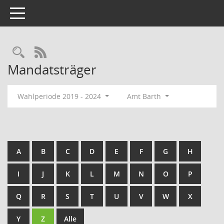
Toggle navigation
Rechercheauswahl
RSS-Feed
Mandatsträger
Wahlperiode 2019 - 2024
Amt Barth
A
B
C
D
E
F
G
H
I
J
K
L
M
N
O
P
Q
R
S
T
U
V
W
X
Y
Z
Alle