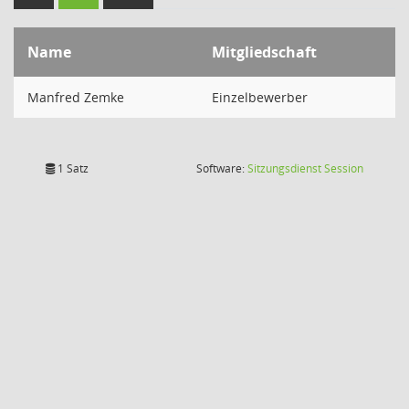
Name
Mitgliedschaft
Manfred Zemke
Einzelbewerber
(Wird in
1 Satz
Software:
Sitzungsdienst
Session