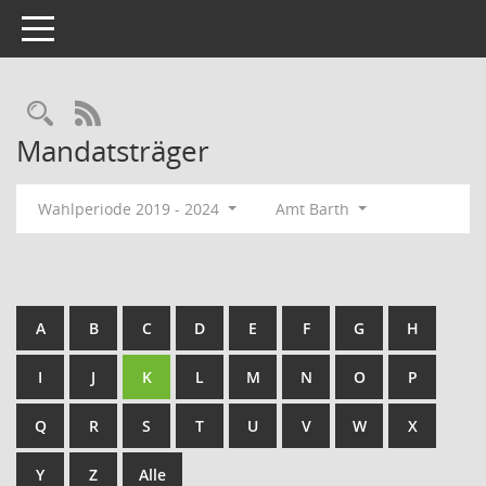
Toggle navigation
Rechercheauswahl
RSS-Feed
Mandatsträger
Wahlperiode 2019 - 2024
Amt Barth
A
B
C
D
E
F
G
H
I
J
K
L
M
N
O
P
Q
R
S
T
U
V
W
X
Y
Z
Alle