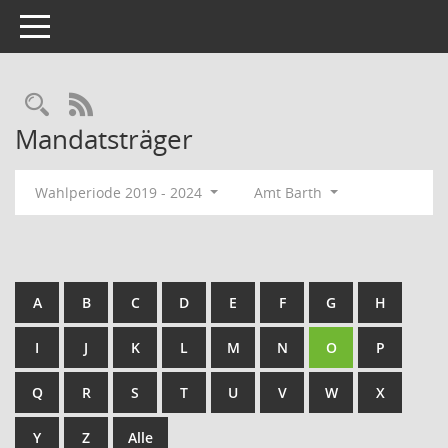
Toggle navigation
Rechercheauswahl
RSS-Feed
Mandatsträger
Wahlperiode 2019 - 2024
Amt Barth
A
B
C
D
E
F
G
H
I
J
K
L
M
N
O
P
Q
R
S
T
U
V
W
X
Y
Z
Alle