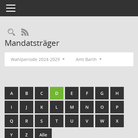
Toggle navigation
Rechercheauswahl
RSS-Feed
Mandatsträger
Wahlperiode 2024-2029
Amt Barth
A
B
C
D
E
F
G
H
I
J
K
L
M
N
O
P
Q
R
S
T
U
V
W
X
Y
Z
Alle