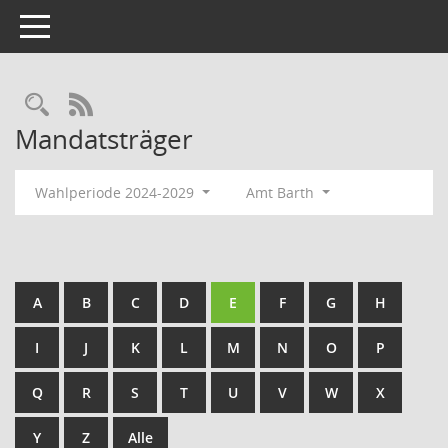
Toggle navigation
Rechercheauswahl
RSS-Feed
Mandatsträger
Wahlperiode 2024-2029
Amt Barth
A
B
C
D
E
F
G
H
I
J
K
L
M
N
O
P
Q
R
S
T
U
V
W
X
Y
Z
Alle