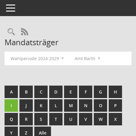
Toggle navigation
Rechercheauswahl
RSS-Feed
Mandatsträger
Wahlperiode 2024-2029
Amt Barth
A
B
C
D
E
F
G
H
I
J
K
L
M
N
O
P
Q
R
S
T
U
V
W
X
Y
Z
Alle