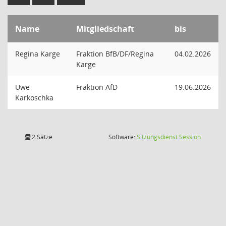
Name
Mitgliedschaft
bis
Regina Karge
Fraktion BfB/DF/Regina
04.02.2026
Karge
Uwe
Fraktion AfD
19.06.2026
Karkoschka
(Wird in
2 Sätze
Software:
Sitzungsdienst
Session