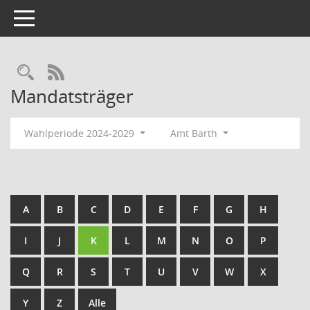
Toggle navigation
Rechercheauswahl
RSS-Feed
Mandatsträger
Wahlperiode 2024-2029
Amt Barth
A
B
C
D
E
F
G
H
I
J
K
L
M
N
O
P
Q
R
S
T
U
V
W
X
Y
Z
Alle