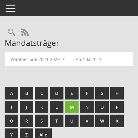
Toggle navigation
Rechercheauswahl
RSS-Feed
Mandatsträger
Wahlperiode 2024-2029
Amt Barth
A
B
C
D
E
F
G
H
I
J
K
L
M
N
O
P
Q
R
S
T
U
V
W
X
Y
Z
Alle