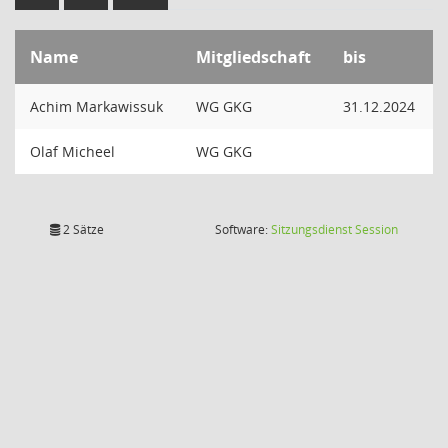
Name
Mitgliedschaft
bis
Achim Markawissuk
WG GKG
31.12.2024
Olaf Micheel
WG GKG
(Wird in
2 Sätze
Software:
Sitzungsdienst
Session