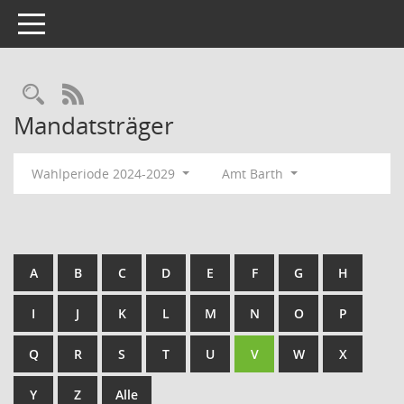
Toggle navigation
Rechercheauswahl
RSS-Feed
Mandatsträger
Wahlperiode 2024-2029
Amt Barth
A
B
C
D
E
F
G
H
I
J
K
L
M
N
O
P
Q
R
S
T
U
V
W
X
Y
Z
Alle