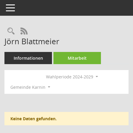
Toggle navigation
Rechercheauswahl
RSS-Feed
Jörn Blattmeier
Informationen
Mitarbeit
Wahlperiode 2024-2029
Gemeinde Karnin
Keine Daten gefunden.