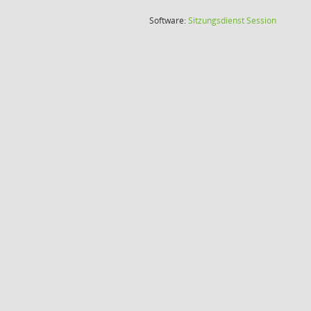
(Wird in
Software:
Sitzungsdienst
Session