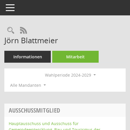
Toggle navigation
Rechercheauswahl
RSS-Feed
Jörn Blattmeier
Informationen
Mitarbeit
Wahlperiode 2024-2029
Alle Mandanten
AUSSCHUSSMITGLIED
Hauptausschuss und Ausschuss für
Gemeindeentwicklung, Bau und Tourismus der