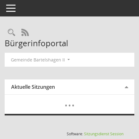
Toggle navigation
Rechercheauswahl
RSS-Feed
Bürgerinfoportal
Gemeinde Bartelshagen II
Aktuelle Sitzungen
Mehr Dat
…
(Wird in
Software:
Sitzungsdienst
Session