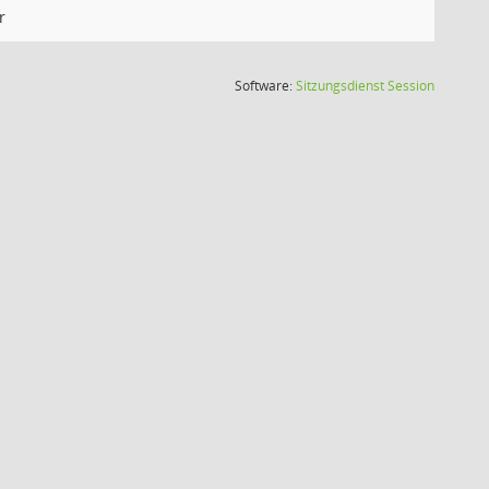
r
(Wird in
Software:
Sitzungsdienst
Session