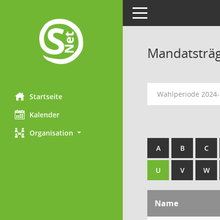
Toggle navigation
Mandatsträ
Wahlperiode 2024
Startseite
Kalender
Organisation
A
B
C
U
V
W
Name