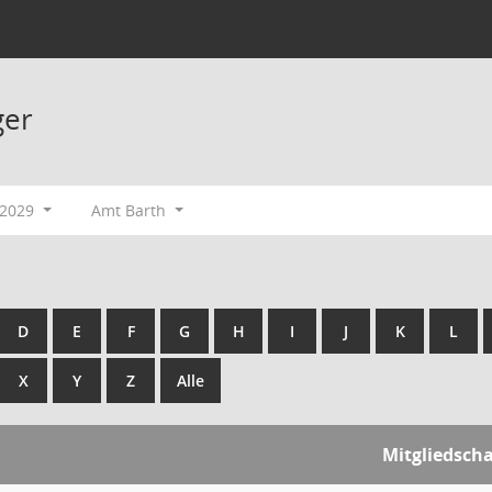
ger
-2029
Amt Barth
D
E
F
G
H
I
J
K
L
X
Y
Z
Alle
Mitgliedscha