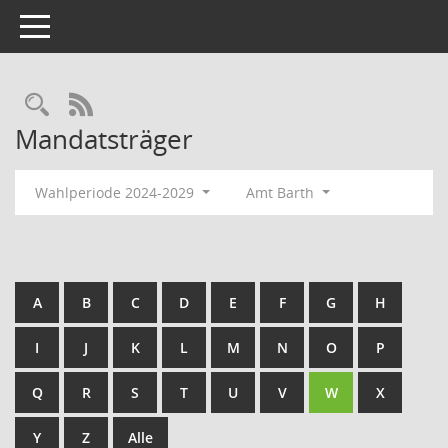
Toggle navigation
Rechercheauswahl
RSS-Feed
Mandatsträger
Wahlperiode 2024-2029
Amt Barth
A
B
C
D
E
F
G
H
I
J
K
L
M
N
O
P
Q
R
S
T
U
V
W
X
Y
Z
Alle