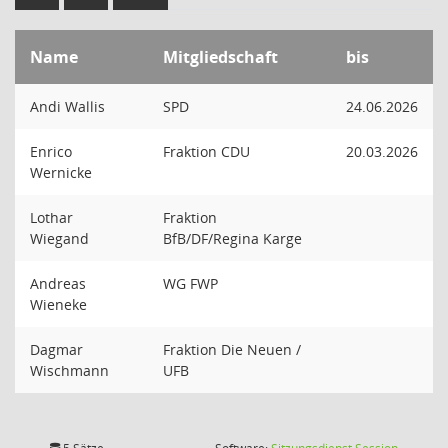
Name
Mitgliedschaft
bis
Andi Wallis
SPD
24.06.2026
Enrico
Fraktion CDU
20.03.2026
Wernicke
Lothar
Fraktion
Wiegand
BfB/DF/Regina Karge
Andreas
WG FWP
Wieneke
Dagmar
Fraktion Die Neuen /
Wischmann
UFB
(Wird in